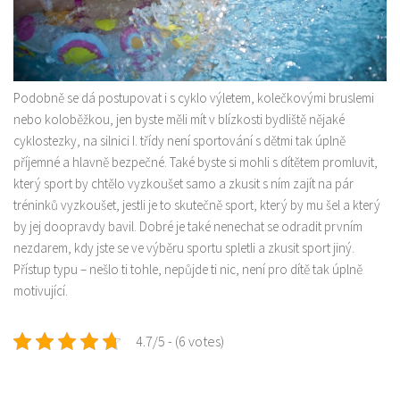
Podobně se dá postupovat i s cyklo výletem, kolečkovými bruslemi
nebo koloběžkou, jen byste měli mít v blízkosti bydliště nějaké
cyklostezky, na silnici I. třídy není sportování s dětmi tak úplně
příjemné a hlavně bezpečné. Také byste si mohli s dítětem promluvit,
který
sport
by chtělo vyzkoušet samo a zkusit s ním zajít na pár
tréninků vyzkoušet, jestli je to skutečně sport, který by mu šel a který
by jej doopravdy bavil. Dobré je také nenechat se odradit prvním
nezdarem, kdy jste se ve výběru sportu spletli a zkusit sport jiný.
Přístup typu – nešlo ti tohle, nepůjde ti nic, není pro dítě tak úplně
motivující.
4.7/5 - (6 votes)