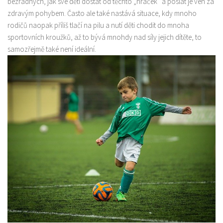
bezradných, jak své děti dostat od těchto „hraček“ a poslat je ven za
zdravým pohybem. Často ale také nastává situace, kdy mnoho
Produkty
rodičů naopak příliš tlačí na pilu a nutí děti chodit do mnoha
Sport
sportovních kroužků, až to bývá mnohdy nad síly jejich dítěte, to
samozřejmě také není ideální.