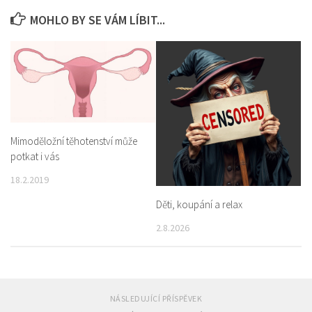
MOHLO BY SE VÁM LÍBIT...
Mimoděložní těhotenství může
potkat i vás
18.2.2019
Děti, koupání a relax
2.8.2026
NÁSLEDUJÍCÍ PŘÍSPĚVEK