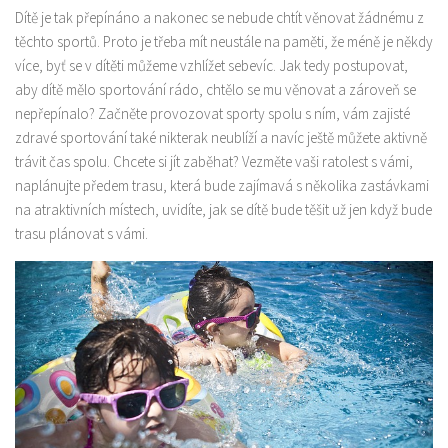
Dítě je tak přepínáno a nakonec se nebude chtít věnovat žádnému z
těchto sportů. Proto je třeba mít neustále na paměti, že méně je někdy
více, byť se v dítěti můžeme vzhlížet sebevíc. Jak tedy postupovat,
aby dítě mělo sportování rádo, chtělo se mu věnovat a zároveň se
nepřepínalo? Začněte provozovat sporty spolu s ním, vám zajisté
zdravé sportování také nikterak neublíží a navíc ještě můžete aktivně
trávit čas spolu. Chcete si jít zaběhat? Vezměte vaši ratolest s vámi,
naplánujte předem trasu, která bude zajímavá s několika zastávkami
na atraktivních místech, uvidíte, jak se dítě bude těšit už jen když bude
trasu plánovat s vámi.