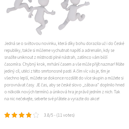
Jedná se o světovou novinku, která díky bohu dorazila už i do České
republiky, takže si můžeme vychutnat napětí a adrenalin, kdy se
snažíte uniknout z místnosti plné nástrah, zatímco vám běží
časomíra. Chybný krok, mrhání časem a vše může přijít nazmar! Máte
jediný cíl, utéci z této smrtonosné pasti. A čím víc vás je, tím je
všechno lepší, můžete se dokonce rozdělit do více skupin a můžete si
porovnávat časy. JE čas, aby se české slovo „zábava“ doplnilo hned
o několik nových termínů a úniková hra je právě jedním z nich. Tak
na nic nečekejte, seberte své přátele a vyrazte do akce!
3.8/5 - (11 votes)