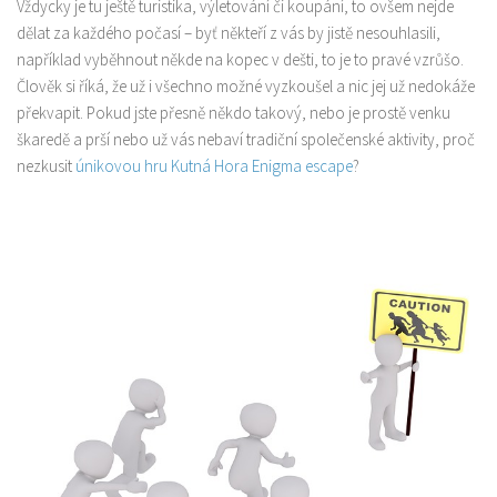
Vždycky je tu ještě turistika, výletování či koupání, to ovšem nejde
dělat za každého počasí – byť někteří z vás by jistě nesouhlasili,
například vyběhnout někde na kopec v dešti, to je to pravé vzrůšo.
Člověk si říká, že už i všechno možné vyzkoušel a nic jej už nedokáže
překvapit. Pokud jste přesně někdo takový, nebo je prostě venku
škaredě a prší nebo už vás nebaví tradiční společenské aktivity, proč
nezkusit
únikovou hru Kutná Hora Enigma escape
?