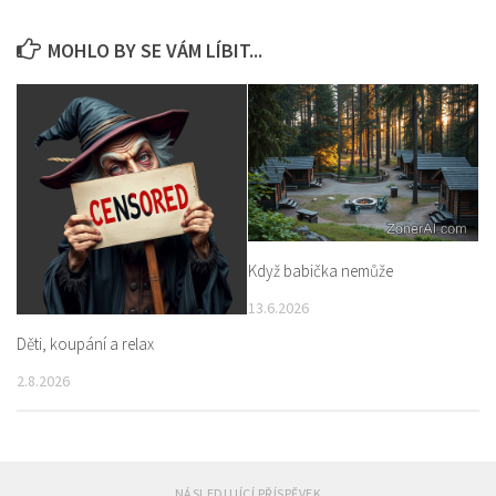
MOHLO BY SE VÁM LÍBIT...
Když babička nemůže
13.6.2026
Děti, koupání a relax
2.8.2026
NÁSLEDUJÍCÍ PŘÍSPĚVEK