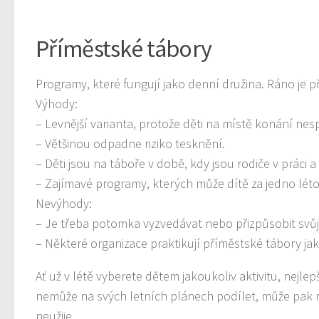
Příměstské tábory
Programy, které fungují jako denní družina. Ráno je p
Výhody:
– Levnější varianta, protože děti na místě konání nes
– Většinou odpadne riziko tesknění.
– Děti jsou na táboře v době, kdy jsou rodiče v práci 
– Zajímavé programy, kterých může dítě za jedno léto 
Nevýhody:
– Je třeba potomka vyzvedávat nebo přizpůsobit svů
– Některé organizace praktikují příměstské tábory jak
Ať už v létě vyberete dětem jakoukoliv aktivitu, nejl
nemůže na svých letních plánech podílet, může pak mít p
neužije.