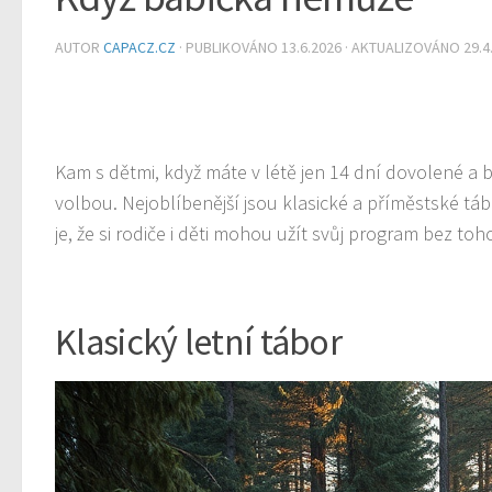
AUTOR
CAPACZ.CZ
· PUBLIKOVÁNO
13.6.2026
· AKTUALIZOVÁNO
29.4
Kam s dětmi, když máte v létě jen 14 dní dovolené a b
volbou. Nejoblíbenější jsou klasické a příměstské tá
je, že si rodiče i děti mohou užít svůj program bez to
Klasický letní tábor