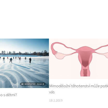
Mimoděložní těhotenství může potka
vás
co s dětmi?
18.2.2019