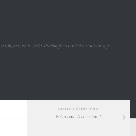
ě tak, že budete vidět. Publikujte u nás PR a viditelnost je
NÁSLEDUJÍCÍ PŘÍSPĚVEK
Přišla zima. A co s dětmi?