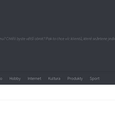
u? Chtěli byste větší obrat? Pak to chce víc klientů, které sežetene jedin
ro
Hobby
Internet
Kultura
Produkty
Sport