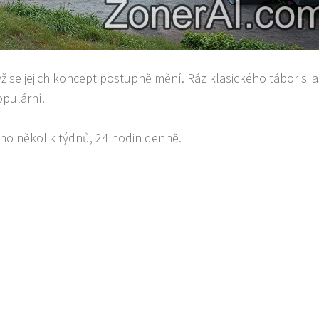
 se jejich koncept postupně mění. Ráz klasického tábor si as
opulární.
ráno několik týdnů, 24 hodin denně.