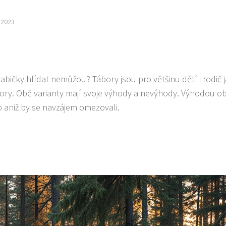
.2023
abičky hlídat nemůžou? Tábory jsou pro většinu dětí i rodič
bory. Obě varianty mají svoje výhody a nevýhody. Výhodou o
ho aniž by se navzájem omezovali.