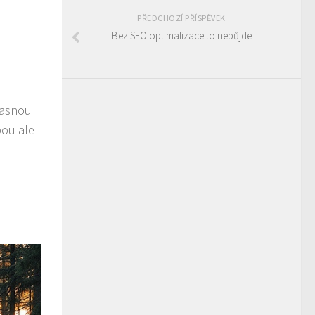
PŘEDCHOZÍ PŘÍSPĚVEK
Bez SEO optimalizace to nepůjde
 jasnou
bou ale