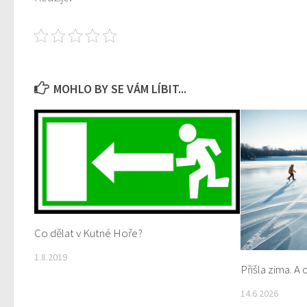
MOHLO BY SE VÁM LÍBIT...
Co dělat v Kutné Hoře?
1.8.2019
Přišla zima. A 
14.6.2026