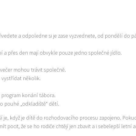
řivedete a odpoledne si je zase vyzvednete, od pondělí do p
pí a přes den mají obvykle pouze jedno společné jídlo.
a večer mohou trávit společně.
vystřídat několik.
j program konání tábora.
o pouhé „odkladiště“ dětí.
epší je, když je dítě do rozhodovacího procesu zapojeno. Poku
ocit, že se ho rodiče chtějí jen zbavit a i sebelepší letní ak