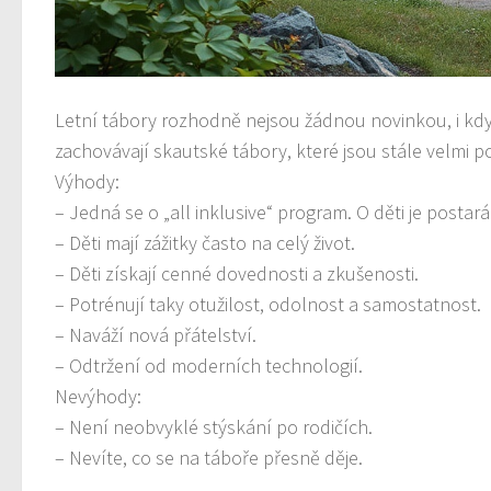
Letní tábory rozhodně nejsou žádnou novinkou, i když
zachovávají skautské tábory, které jsou stále velmi p
Výhody:
– Jedná se o „all inklusive“ program. O děti je posta
– Děti mají zážitky často na celý život.
– Děti získají cenné dovednosti a zkušenosti.
– Potrénují taky otužilost, odolnost a samostatnost.
– Naváží nová přátelství.
– Odtržení od moderních technologií.
Nevýhody:
– Není neobvyklé stýskání po rodičích.
– Nevíte, co se na táboře přesně děje.