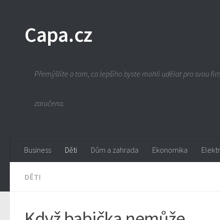
Capa.cz
Přemýšlíte o tom, co lepšího byste mohli udělat pro svou firm
zaručena.
Business
Děti
Dům a zahrada
Ekonomika
Elekt
DĚTI
Když babička nemůže