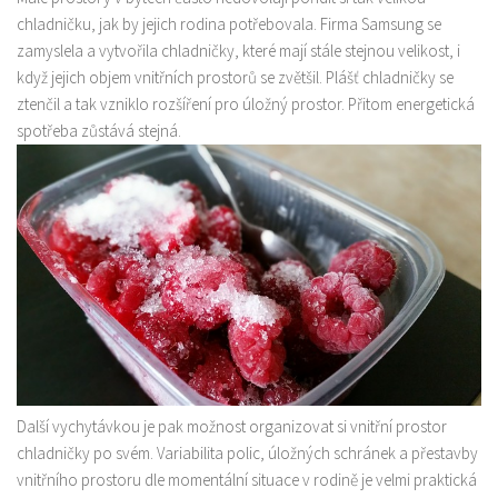
chladničku, jak by jejich rodina potřebovala. Firma Samsung se
zamyslela a vytvořila chladničky, které mají stále stejnou velikost, i
když jejich objem vnitřních prostorů se zvětšil. Plášť chladničky se
ztenčil a tak vzniklo rozšíření pro úložný prostor. Přitom energetická
spotřeba zůstává stejná.
Další vychytávkou je pak možnost organizovat si vnitřní prostor
chladničky po svém. Variabilita polic, úložných schránek a přestavby
vnitřního prostoru dle momentální situace v rodině je velmi praktická