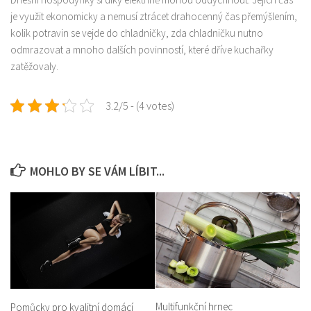
je využit ekonomicky a nemusí ztrácet drahocenný čas přemýšlením,
kolik potravin se vejde do chladničky, zda chladničku nutno
odmrazovat a mnoho dalších povinností, které dříve kuchařky
zatěžovaly.
3.2/5 - (4 votes)
MOHLO BY SE VÁM LÍBIT...
Multifunkční hrnec
Pomůcky pro kvalitní domácí