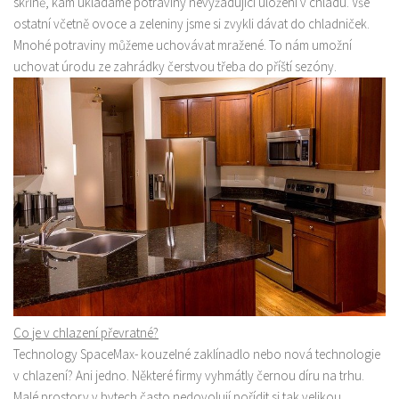
skříně, kam ukládáme potraviny nevyžadující uložení v chladu. Vše
ostatní včetně ovoce a zeleniny jsme si zvykli dávat do chladniček.
Produkty
Mnohé potraviny můžeme uchovávat mražené. To nám umožní
Sport
uchovat úrodu ze zahrádky čerstvou třeba do příští sezóny.
Co je v chlazení převratné?
Technology SpaceMax- kouzelné zaklínadlo nebo nová technologie
v chlazení? Ani jedno. Některé firmy vyhmátly černou díru na trhu.
Malé prostory v bytech často nedovolují pořídit si tak velikou