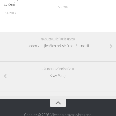
cvičení
5.3.2025
7.4.2017
NÁSLEDUJÍCÍ PŘÍSPĚVEK
Jeden z nejlepších režisérů současnosti
PŘEDCHOZÍ PŘÍSPĚVEK
Krav Maga
Capa.cz © 2026. Všechna práva vyhrazena.