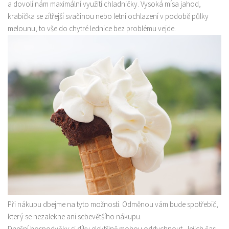
a dovolí nám maximální využití chladničky. Vysoká mísa jahod,
krabička se zítřejší svačinou nebo letní ochlazení v podobě půlky
melounu, to vše do chytré lednice bez problému vejde.
Při nákupu dbejme na tyto možnosti. Odměnou vám bude spotřebič,
který se nezalekne ani sebevětšího nákupu.
Dnešní hospodyňky si díky elektřině mohou oddychnout. Jejich čas