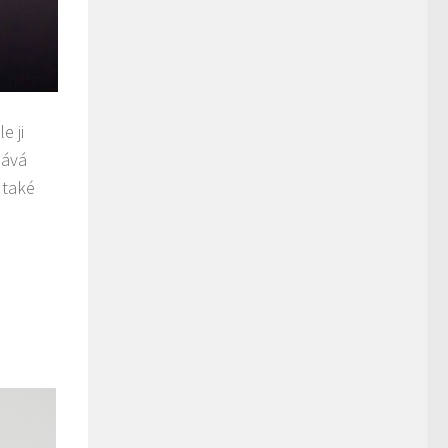
e ji
dává
 také