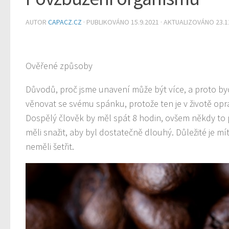
AUTOR
CAPACZ.CZ
· PUBLIKOVÁNO
15.9.2021
· AKTUALIZOVÁNO
23.1
Ověřené způsoby
Důvodů, proč jsme unavení může být více, a proto by
věnovat se svému spánku, protože ten je v životě op
Dospělý člověk by měl spát 8 hodin
, ovšem někdy to 
měli snažit, aby byl dostatečně dlouhý. Důležité je 
neměli šetřit.