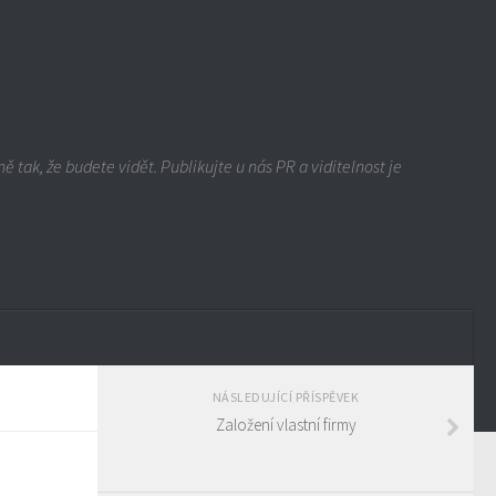
ě tak, že budete vidět. Publikujte u nás PR a viditelnost je
NÁSLEDUJÍCÍ PŘÍSPĚVEK
Založení vlastní firmy