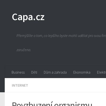
Capa.cz
Přemýšlíte o tom, co lepšího byste mohli udělat pro svou firm
zaručena.
Business
Děti
Dům a zahrada
Ekonomika
Elekt
INTERNET
Povzbuzení organismu