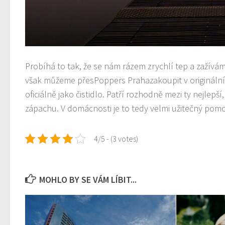
Probíhá to tak, že se nám
rázem zrychlí tep a zažívám
však můžeme přes
Poppers Praha
zakoupit v originál
oficiálně jako čistidlo. Patří rozhodně mezi ty nejlep
zápachu. V domácnosti je to tedy velmi užitečný pom
4/5 - (3 votes)
MOHLO BY SE VÁM LÍBIT...