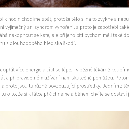
olik hodin chodíme spát, protože tělo si na to zvykne a
neb
 výjimečný ani syndrom vyhoření, a proto je zapotřebí také
há nakopnout se kafé, ale při jeho pití bychom měli také
do
feinu z dlouhodobého hlediska škodí.
 dopřát více energie a cítit se lépe. I v běžné lékárně koupím
bát a při pravidelném užívání nám skutečně pomůžou. Potom
t, a proto jsou tu různé povzbuzující prostředky. Jedním z tě
tu o to, že si k látce přičichneme a během chvíle se dostaví j