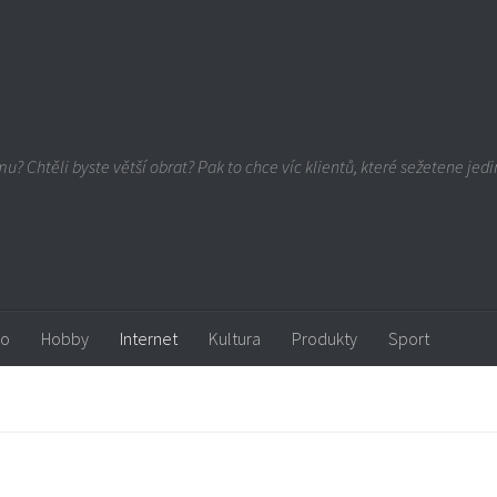
u? Chtěli byste větší obrat? Pak to chce víc klientů, které sežetene jedin
ro
Hobby
Internet
Kultura
Produkty
Sport