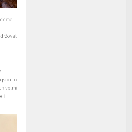
udeme
držovat
e
 jsou tu
ch velmi
ejí