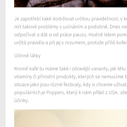
Je zapotřebí také dodržovat určitou pravidelnost, v k
mít takové problémy s usínáním
a podobně. Dnes není
odpočívat a dát si od práce pauzu. Hodně lidem pomá
určitá pravidla a pít jej s rozumem
, protože příliš ko
Účinné látky
Kromě kafé tu máme také i zdravější varianty, jak tělu
vitamíny či přírodní produkty, kterých se nemusíme 
situace jako jsou různé festivaly
, kdy si chceme užíva
populárních je Poppers, který k nám přišel z USA. Jde 
účinky.