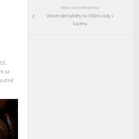
PŘEDCHOZÍ PŘÍSPĚVEK
Univerzální tablety na čištění vody v
bazénu
ží.
om se
zhodně