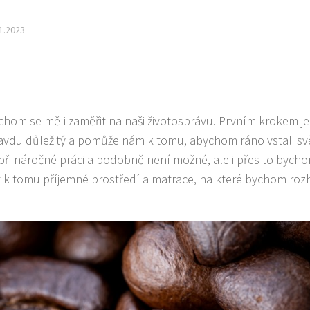
1.2023
chom se měli zaměřit na naši životosprávu. Prvním krokem je
ravdu důležitý a pomůže nám k tomu, abychom ráno vstali svě
při náročné práci a podobně není možné, ale i přes to bych
mít k tomu příjemné prostředí a matrace, na které bychom ro