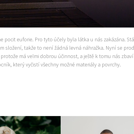
e pocit euforie
. Pro tyto účely byla látka u nás zakázána. Stál
ním složení, takže to není žádná levná náhražka. Nyní se pro
ší, protože má velmi dobrou účinnost, a ještě k tomu nás zbaví
ocník, který
vyčistí všechny možné materiály a povrchy
.