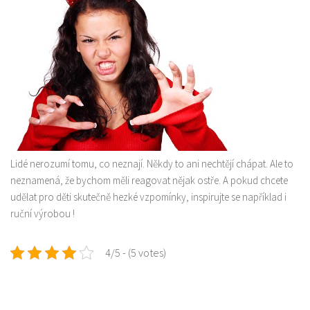
Lidé nerozumí tomu, co neznají. Někdy to ani nechtějí chápat. Ale to
neznamená, že bychom měli reagovat nějak ostře. A pokud chcete
udělat pro děti skutečně hezké vzpomínky, inspirujte se například i
ruční výrobou
!
4/5 - (5 votes)