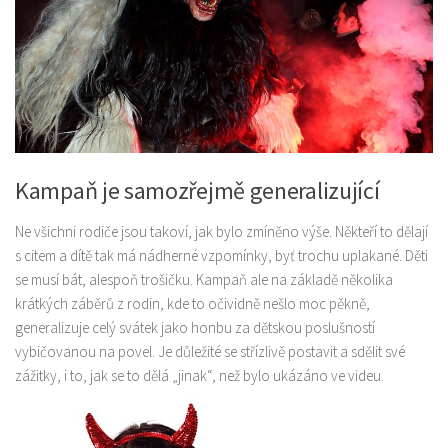
Kampaň je samozřejmě generalizující
Ne všichni rodiče jsou takoví, jak bylo zmíněno výše. Někteří to dělají
s citem a dítě tak má nádherné vzpomínky, byť trochu uplakané. Děti
se musí bát, alespoň trošičku. Kampaň ale na základě několika
krátkých záběrů z rodin, kde to očividně nešlo moc pěkně,
generalizuje celý svátek jako honbu za dětskou poslušností
vybičovanou na povel. Je důležité se střízlivě postavit a sdělit své
zážitky, i to, jak se to dělá „jinak“, než bylo ukázáno ve videu.