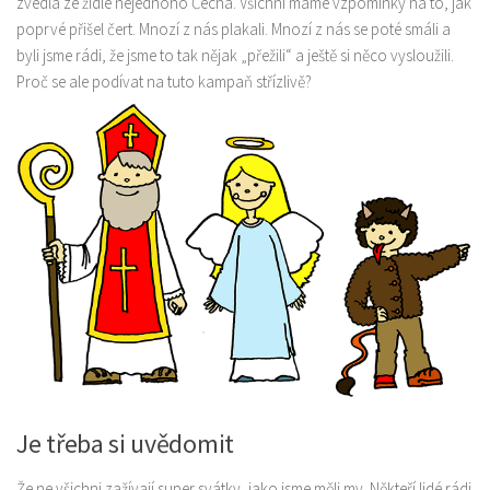
zvedla ze židle nejednoho Čecha. Všichni máme vzpomínky na to, jak
poprvé přišel čert. Mnozí z nás plakali. Mnozí z nás se poté smáli a
Produkty
byli jsme rádi, že jsme to tak nějak „přežili“ a ještě si něco vysloužili.
Sport
Proč se ale podívat na tuto kampaň střízlivě?
Je třeba si uvědomit
Že ne všichni zažívají super svátky, jako jsme měli my. Někteří lidé rádi