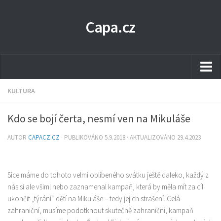
Capa.cz
Business
KULTURA
Děti
Kdo se bojí čerta, nesmí ven na Mikuláše
Dům a zahrada
AUTOR
CAPACZ.CZ
· PUBLIKOVÁNO
5.9.2018
· AKTUALIZOVÁNO
29.4.2023
Ekonomika
Elektro
Sice máme do tohoto velmi oblíbeného svátku ještě daleko, každý z
Hobby
nás si ale všiml nebo zaznamenal kampaň, která by měla mít za cíl
Internet
ukončit „týrání“ dětí na Mikuláše – tedy jejich strašení. Celá
zahraniční, musíme podotknout skutečně zahraniční, kampaň
Kultura