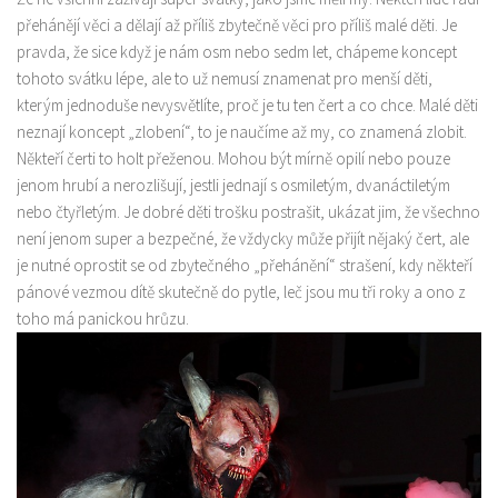
přehánějí věci a dělají až příliš zbytečně věci pro příliš malé děti. Je
pravda, že sice když je nám osm nebo sedm let, chápeme koncept
tohoto svátku lépe, ale to už nemusí znamenat pro menší děti,
kterým jednoduše nevysvětlíte, proč je tu ten čert a co chce. Malé děti
neznají koncept „zlobení“, to je naučíme až my, co znamená zlobit.
Někteří čerti to holt přeženou. Mohou být mírně opilí nebo pouze
jenom hrubí a nerozlišují, jestli jednají s osmiletým, dvanáctiletým
nebo čtyřletým. Je dobré děti trošku postrašit, ukázat jim, že všechno
není jenom super a bezpečné, že vždycky může přijít nějaký čert, ale
je nutné oprostit se od zbytečného „přehánění“ strašení, kdy někteří
pánové vezmou dítě skutečně do pytle, leč jsou mu tři roky a ono z
toho má panickou hrůzu.