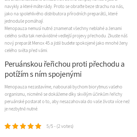
navykly a které máte rády. Proto se obraťte beze strachu na nás,
Produkty
jako na spolehlivého distributora přírodních preparátů, které
Sport
jednoduše pomáhají.
Menopauza nemusí nutně znamenat všechny neblahé a ženami
celého světa tak nenáviděné vedlejší projevy přechodu. Zkuste náš
nový preparát Menox 45 a jistě budete spokojené jako mnohé ženy
celého světa před vámi.
Peruánskou řeřichou proti přechodu a
potížím s ním spojenými
Menopauza
nezastavíme, nabourali bychom biorytmus vašeho
organismu, nicméně se dokážeme díky skvělým účinkům řeřichy
peruánské postarat o to, aby nesazahovala do vaše života více než
je nezbytně nutné.
5/5 - (2 votes)