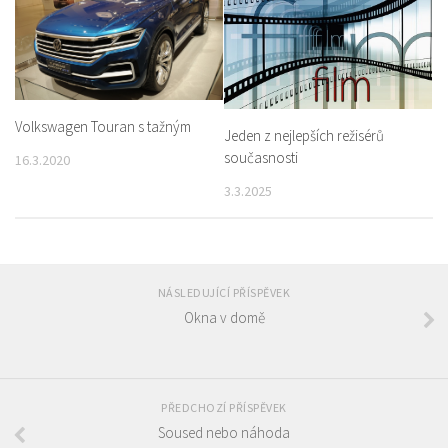
Volkswagen Touran s tažným
Jeden z nejlepších režisérů
současnosti
16.3.2020
3.3.2025
NÁSLEDUJÍCÍ PŘÍSPĚVEK
Okna v domě
PŘEDCHOZÍ PŘÍSPĚVEK
Soused nebo náhoda