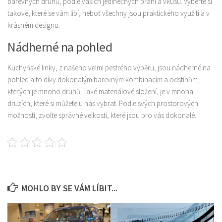
barevných druhů, podle vašich jedinečných přání a vkusu. Vyberte si
takové, které se vám líbí, neboť všechny jsou praktického využití a v
Produkty
krásném designu.
Sport
Nádherné na pohled
Kuchyňské linky, z našeho velmi pestrého výběru, jsou nádherné na
pohled a to díky dokonalým barevným kombinacím a odstínům,
kterých je mnoho druhů. Také materiálové složení, je v mnoha
druzích, které si můžete u nás vybrat. Podle svých prostorových
možností, zvolte správné velkosti, které jsou pro vás dokonalé.
MOHLO BY SE VÁM LÍBIT...