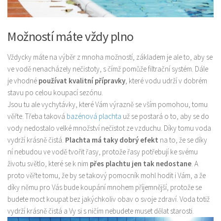
Možností máte vždy plno
Vždycky máte na výběr z mnoha možností, základem je ale to, aby se
ve vodě nenacházely nečistoty, s čímž pomůže filtrační systém. Dále
je vhodné
používat kvalitní přípravky
, které vodu udrží v dobrém
stavu po celou koupací sezónu.
Jsou tu ale vychytávky, které Vám výrazně se vším pomohou, tomu
věřte. Třeba taková
bazénová plachta
už se postará o to, aby se do
vody nedostalo velké množství nečistot ze vzduchu. Díky tomu voda
vydrží krásně čistá.
Plachta má taky dobrý efekt
na to, že se díky
ní nebudou ve vodě tvořit řasy, protože řasy potřebují ke svému
životu světlo, které se k nim
přes plachtu jen tak nedostane
. A
proto věřte tomu, že by se takový pomocník mohl hodit i Vám, a že
díky němu pro Vás bude koupání mnohem příjemnější, protože se
budete moct koupat bez jakýchkoliv obav o svoje zdraví. Voda totiž
vydrží krásně čistá a Vy si s ničím nebudete muset dělat starosti.