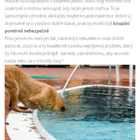
mačkat na koupalištích s ostatními jedinci. Navíc mají mnohem více
soukromí a mohou se koupat, kdy se jim jenom zachce. To je
Produkty
samozřejmě výhodné, ale každý majitel koupání také moc dobře ví,
Sport
že je nutné se o všechno dobře starat, jinak by mohlo být
koupání
poměrně nebezpečné
.
Přeci jenom nic není jen tak, takže když nebudete o vodu dobře
pečovat, zkazí se a Vy budete mít na krku nepříjemný problém, který
by Vás mohl docela potrápit. Jak tedy zabránit tomu, aby se voda
kazila nebo se v ní tvořily řasy?