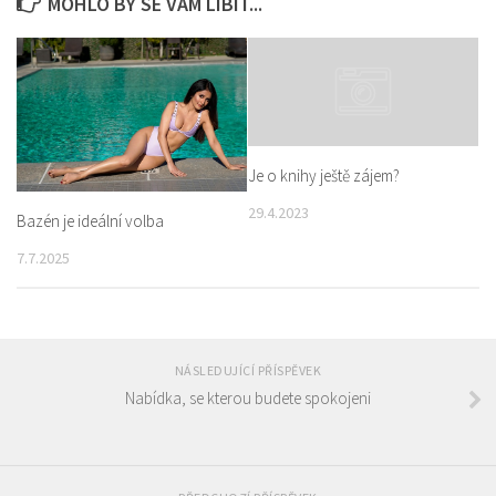
MOHLO BY SE VÁM LÍBIT...
Je o knihy ještě zájem?
29.4.2023
Bazén je ideální volba
7.7.2025
NÁSLEDUJÍCÍ PŘÍSPĚVEK
Nabídka, se kterou budete spokojeni