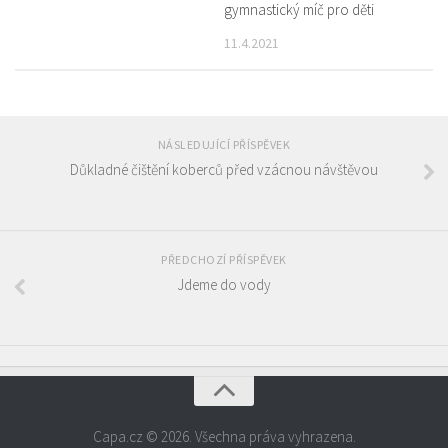
gymnastický míč pro děti
11.4.2021
NÁSLEDUJÍCÍ PŘÍSPĚVEK
Důkladné čištění koberců před vzácnou návštěvou
PŘEDCHOZÍ PŘÍSPĚVEK
Jdeme do vody
Capa.cz © 2026. Všechna práva vyhrazena.