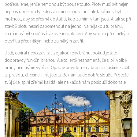
potřebujeme, jenže nemohou být pouze touto. Ploty musí být nejen
neprostupné pro ty, kdo za nimi nejsou vítaní, ale také musí být
možnost, aby se přes ně dostali ti, kdo za nimi vítaní jsou. A tak se při
stavbě plotu nesmí zapomenout na jedno. Na nějakou tu bránu,
která musí být součástí takového oplocení. Aby se dala před někým
otevřít a před někým nebo za někým zavřít.
Jistě, otvírat nebo zavírat lze jakoukoliv bránu, pokud je tato
doopravdy funkční branou. Ale to ještě neznamená, že si při volbě
brány nemusíme vybírat. Opak je pravdou – i z bran si musíme zvolit
tu pravou, chceme-li mít jistotu, že nám bude dobře sloužit. Protože
svůj účel splní zřejmě každá, ale ne každá nám poslouží dokonale.