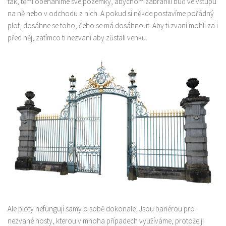
tak, těmi obeháníme své pozemky, abychom zabránili buď ve vstupu
na ně nebo v odchodu z nich. A pokud si někde postavíme pořádný
Produkty
plot, dosáhne se toho, čeho se má dosáhnout. Aby ti zvaní mohli za i
Sport
před něj, zatímco ti nezvaní aby zůstali venku.
Ale ploty nefungují samy o sobě dokonale. Jsou bariérou pro
nezvané hosty, kterou v mnoha případech využíváme, protože ji