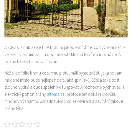
A když si z nabízejících se bran nějakou vybíráme, co bychom neměli
ve svém vlastním zájmu opomenout? Možná to víte a možná ne. A
pokud to nevíte, poradím vám.
Než si pořídíte bránu ke svému plotu, měli byste zvážit, jaká se vám
na dané místo bude nejlépe hodit, jaká splní svůj účel a také dost
dlouho vydrží a bude spolehlivě fungovat. A rozhodně bych zvážil i
elektrický
pohon brány
altoma.cz
, protože ten dokáže člověku
mnohdy významně usnadnit život, co se otvírání a zavírání takové
brány týká.