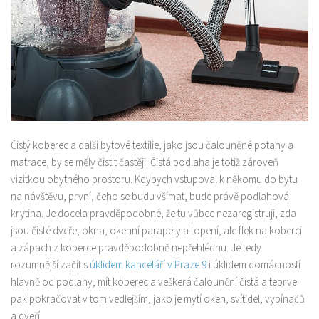
Čistý koberec a další bytové textilie, jako jsou čalouněné potahy a
matrace, by se měly čistit častěji. Čistá podlaha je totiž zároveň
vizitkou obytného prostoru. Kdybych vstupoval k někomu do bytu
na návštěvu, první, čeho se budu všímat, bude právě podlahová
krytina. Je docela pravděpodobné, že tu vůbec nezaregistruji, zda
jsou čisté dveře, okna, okenní parapety a topení, ale flek na koberci
a zápach z koberce pravděpodobně nepřehlédnu. Je tedy
rozumnější začít s
úklidem kanceláří v Praze 9
i úklidem domácností
hlavně od podlahy, mít koberec a veškerá čalounění čistá a teprve
pak pokračovat v tom vedlejším, jako je mytí oken, svítidel, vypínačů
a dveří.