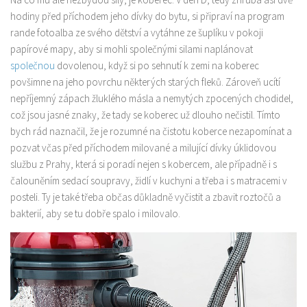
hodiny před příchodem jeho dívky do bytu, si připraví na program
rande fotoalba ze svého dětství a vytáhne ze šuplíku v pokoji
papírové mapy, aby si mohli společnými silami naplánovat
společnou
dovolenou, když si po sehnutí k zemi na koberec
povšimne na jeho povrchu některých starých fleků. Zároveň ucítí
nepříjemný zápach žluklého másla a nemytých zpocených chodidel,
což jsou jasné znaky, že tady se koberec už dlouho nečistil.
Tímto
bych rád naznačil, že je rozumné na čistotu koberce nezapomínat a
pozvat včas před příchodem milované a milující dívky úklidovou
službu z Prahy, která si poradí nejen s kobercem, ale případně i s
čalouněním sedací soupravy, židlí v kuchyni a třeba i s matracemi v
posteli. Ty je také třeba občas důkladně vyčistit a zbavit roztočů a
bakterií, aby se tu dobře spalo i milovalo.