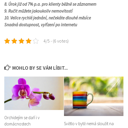
8.
Úrok již od 7% p.a. pro klienty běžně se záznamem
9.
Ručit můžete jakoukoliv nemovitostí
10.
Velice rychlé jednání, nečekáte dlouhé měsíce
Snadná dostupnost, vyřízení po internetu
4/5 - (6 votes)
MOHLO BY SE VÁM LÍBIT...
Orchidejím se daří i v
Světlo v bytě nemá sloužit na
domácnostech