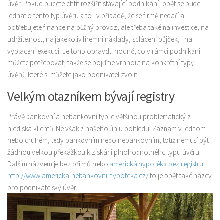
úvěr. Pokud budete chtít rozšířit stávající podnikání, opět se bude
jednat o tento typ úvěru a to i v případě, že se firmě nedaří a
potřebujete finance na běžný provoz, ale třeba také na investice, na
udržitelnost, na jakékoliv firemní náklady, splácení půjček, i na
vyplacení exekucí. Je toho opravdu hodně, co v rámci podnikání
můžete potřebovat, takže se pojďme vrhnout na konkrétní typy
úvěrů, které si můžete jako podnikatel zvolit.
Velkým otazníkem bývají registry
Právě bankovní a nebankovní typ je většinou problematický z
hlediska klientů. Ne však z našeho úhlu pohledu. Záznam v jednom
nebo druhém, tedy bankovním nebo nebankovním, totiž nemusí být
žádnou velkou překážkou k získání plnohodnotného typu úvěru.
Dalším názvem je bez příjmů nebo
americká hypotéka bez registru
http://www.americka-nebankovni-hypoteka.cz/
to je opět také název
pro podnikatelský úvěr.