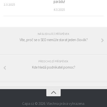
parádu!
2.3.2025
4.3.2025
NÁSLEDUJÍCÍ PŘÍSPĚVEK
Víte, proč se o SEO nemůže starat jeden člověk?
PŘEDCHOZÍ PŘÍSPĚVEK
Kde hledá podnikatel pomoc?
Capa.cz © 2026. Všechna práva vyhrazena.