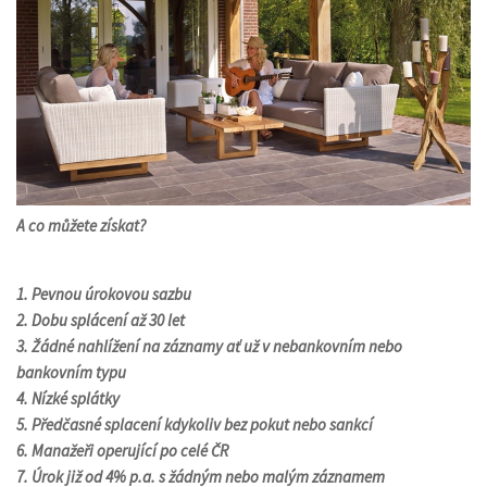
A co můžete získat?
1.
Pevnou úrokovou sazbu
2.
Dobu splácení až 30 let
3.
Žádné nahlížení na záznamy ať už v nebankovním nebo
bankovním typu
4.
Nízké splátky
5.
Předčasné splacení kdykoliv bez pokut nebo sankcí
6.
Manažeři operující po celé ČR
7.
Úrok již od 4% p.a. s žádným nebo malým záznamem