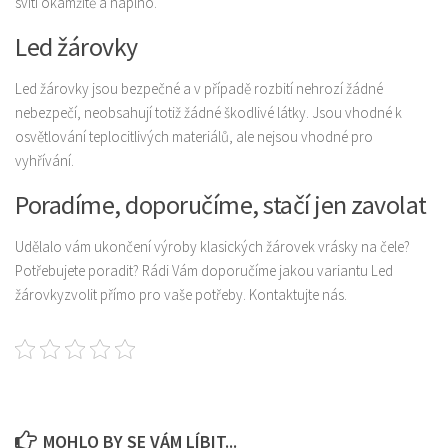
svítí okamžitě a naplno.
Produkty
Led žárovky
Sport
Led žárovky jsou bezpečné a v případě rozbití nehrozí žádné
nebezpečí, neobsahují totiž žádné škodlivé látky. Jsou vhodné k
osvětlování teplocitlivých materiálů, ale nejsou vhodné pro
vyhřívání.
Poradíme, doporučíme, stačí jen zavolat
Udělalo vám ukončení výroby klasických žárovek vrásky na čele?
Potřebujete poradit? Rádi Vám doporučíme jakou variantu
Led
žárovky
zvolit přímo pro vaše potřeby. Kontaktujte nás.
MOHLO BY SE VÁM LÍBIT...