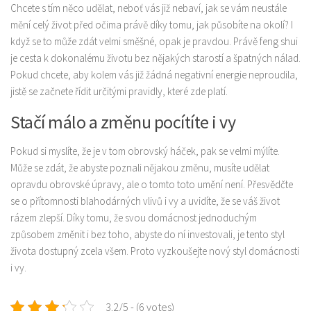
Chcete s tím něco udělat, neboť vás již nebaví, jak se vám neustále
Produkty
mění celý život před očima právě díky tomu, jak působíte na okolí? I
když se to může zdát velmi směšné, opak je pravdou. Právě
feng shui
Sport
je cesta k dokonalému životu bez nějakých starostí a špatných nálad.
Pokud chcete, aby kolem vás již žádná negativní energie neproudila,
jistě se začnete řídit určitými pravidly, které zde platí.
Stačí málo a změnu pocítíte i vy
Pokud si myslíte, že je v tom obrovský háček, pak se velmi mýlíte.
Může se zdát, že abyste poznali nějakou změnu, musíte udělat
opravdu obrovské úpravy, ale o tomto toto umění není. Přesvědčte
se o přítomnosti blahodárných vlivů i vy a uvidíte, že se váš život
rázem zlepší. Díky tomu, že svou domácnost jednoduchým
způsobem změnit i bez toho, abyste do ní investovali, je tento styl
života dostupný zcela všem. Proto vyzkoušejte nový styl domácnosti
i vy.
3.2/5 - (6 votes)