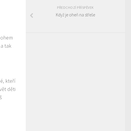
PŘEDCHOZÍ PŘÍSPĚVEK
Když je oheň na střeše
mnohem
 a tak
, kteří
vět děti
š