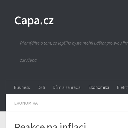
Capa.cz
Přemýšlíte o tom, co lepšího byste mohli udělat pro svou firm
zaručena.
Business
Děti
Dům a zahrada
Ekonomika
Elekt
EKONOMIKA
Reakce na inflaci