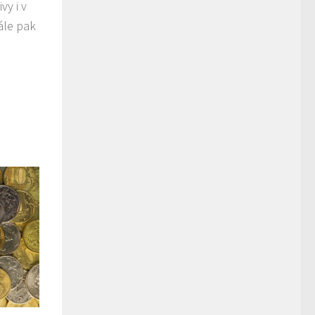
vy i v
ále pak