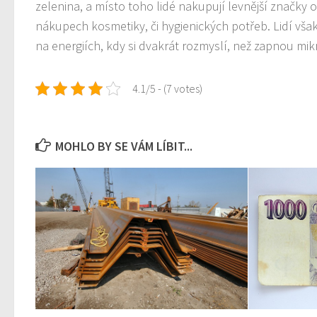
zelenina, a místo toho lidé nakupují levnější značky 
nákupech kosmetiky, či hygienických potřeb. Lidí však 
na energiích, kdy si dvakrát rozmyslí, než zapnou mikr
4.1/5 - (7 votes)
MOHLO BY SE VÁM LÍBIT...