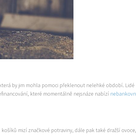
u, která by jim mohla pomoci překlenout nelehké období. Lidé
efinancování, které momentálně nejsnáze nabízí
nebankovn
z košíků mizí značkové potraviny, dále pak také dražší ovoce,