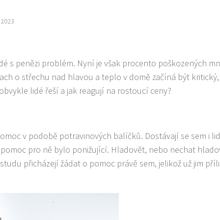
.2023
 lidé s penězi problém. Nyní je však procento poškozených 
trach o střechu nad hlavou a teplo v domě začíná být kritický,
 obvykle lidé řeší a jak reagují na rostoucí ceny?
moc v podobě potravinových balíčků. Dostávají se sem i lidé
 o pomoc pro ně bylo ponižující. Hladovět, nebo nechat hlado
udu přicházejí žádat o pomoc právě sem, jelikož už jim příli