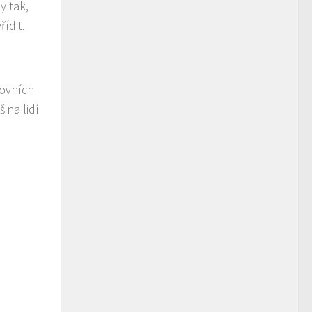
y tak,
řídit.
covních
ina lidí