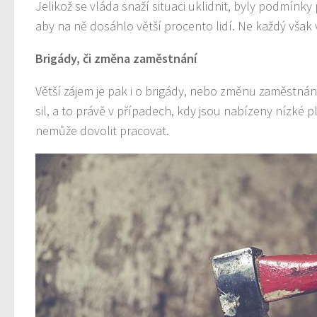
Jelikož se vláda snaží situaci uklidnit, byly podmínk
aby na ně dosáhlo větší procento lidí. Ne každý však ví
Brigády, či změna zaměstnání
Větší zájem je pak i o brigády, nebo změnu zaměstná
sil, a to právě v případech, kdy jsou nabízeny nízké p
nemůže dovolit pracovat.