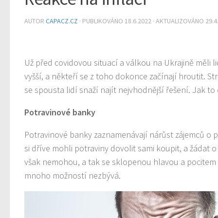
AUTOR
CAPACZ.CZ
· PUBLIKOVÁNO
18.6.2022
· AKTUALIZOVÁNO
29.4
Už před covidovou situací a válkou na Ukrajině měli
vyšší, a někteří se z toho dokonce začínají hroutit. S
se spousta lidí snaží najít nejvhodnější řešení. Jak to
Potravinové banky
Potravinové banky zaznamenávají nárůst zájemců o po
si dříve mohli potraviny dovolit sami koupit, a žádat
však nemohou, a tak se sklopenou hlavou a pocitem st
mnoho možností nezbývá.