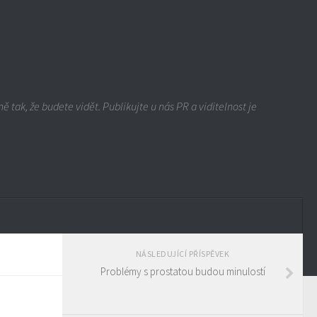
ě tak, že budete vidět. Publikujte u nás PR a viditelnost je
NÁSLEDUJÍCÍ PŘÍSPĚVEK
Problémy s prostatou budou minulostí