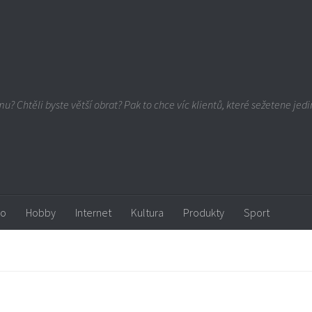
u? Chtěli byste větší obrat? Pak to chce víc klientů, které sežetene jedin
ro
Hobby
Internet
Kultura
Produkty
Sport