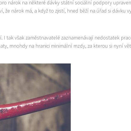
y pro nárok na některé dávky státní sociální podpory upraven
, že nárok má, a když to zjistí, hned běží na úřad si dávku vy
ní. I tak však zaměstnavatelé zaznamenávají nedostatek pra
laty, mnohdy na hranici minimální mzdy, za kterou si nyní větš