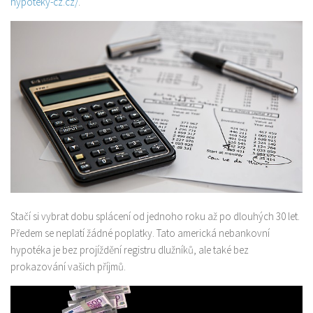
hypoteky-cz.cz/
.
Produkty
Sport
Stačí si vybrat dobu splácení od jednoho roku až po dlouhých 30 let.
Předem se neplatí žádné poplatky. Tato americká nebankovní
hypotéka je bez projíždění registru dlužníků, ale také bez
prokazování vašich příjmů.