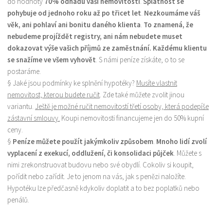
do hodnoty
70% odhadu vaší nemovitosti
.
Splatnost se
pohybuje od jednoho roku až po třicet let
.
Nezkoumáme váš
věk, ani pohlaví ani bonitu daného klienta
.
To znamená, že
nebudeme projíždět registry, ani nám nebudete muset
dokazovat výše vašich příjmů ze zaměstnání. Každému klientu
se snažíme ve všem vyhovět
. S námi peníze získáte, o to se
postaráme.
§ Jaké jsou podmínky ke splnění hypotéky?
Musíte vlastnit
nemovitost, kterou budete ručit
. Zde také můžete zvolit jinou
variantu.
Ještě je možné ručit nemovitostí třetí osoby, která podepíše
zástavní smlouvy.
Koupi nemovitosti financujeme jen do 50% kupní
ceny.
§
Peníze můžete použít jakýmkoliv způsobem
.
Mnoho lidí zvolí
vyplacení z exekucí, oddlužení, či konsolidaci půjček
. Můžete s
nimi zrekonstruovat budovu nebo své obydlí. Cokoliv si koupit,
pořídit nebo zařídit. Je to jenom na vás, jak s penězi naložíte.
Hypotéku lze předčasně kdykoliv doplatit a to bez poplatků nebo
penálů.