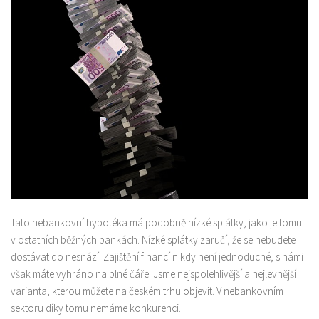
Tato nebankovní hypotéka má podobně nízké splátky, jako je tomu
v ostatních běžných bankách. Nízké splátky zaručí, že se nebudete
dostávat do nesnází. Zajištění financí nikdy není jednoduché, s námi
však máte vyhráno na plné čáře. Jsme nejspolehlivější a nejlevnější
varianta, kterou můžete na českém trhu objevit. V nebankovním
sektoru díky tomu nemáme konkurenci.