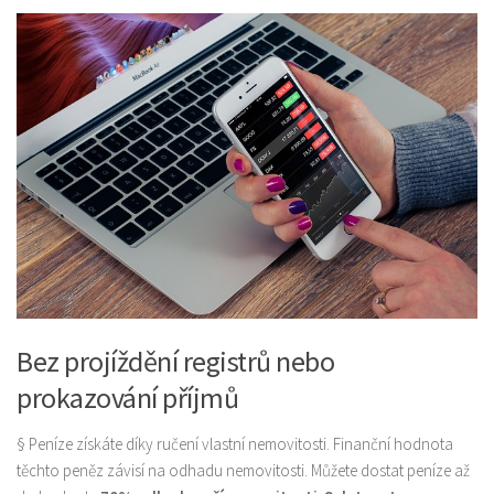
Bez projíždění registrů nebo
prokazování příjmů
§ Peníze získáte díky ručení vlastní nemovitosti. Finanční hodnota
těchto peněz závisí na odhadu nemovitosti. Můžete dostat peníze až