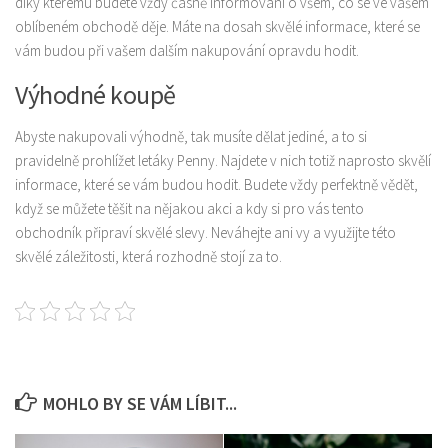
díky kterému budete vždy časně informovaní o všem, co se ve vašem
oblíbeném obchodě děje. Máte na dosah skvělé informace, které se
Produkty
vám budou při vašem dalším nakupování opravdu hodit.
Sport
Výhodné koupě
Abyste nakupovali výhodně, tak musíte dělat jediné, a to si
pravidelně prohlížet letáky Penny. Najdete v nich totiž naprosto skvělí
informace, které se vám budou hodit. Budete vždy perfektně vědět,
když se můžete těšit na nějakou akci a kdy si pro vás tento
obchodník připraví skvělé slevy. Neváhejte ani vy a využijte této
skvělé záležitosti, která rozhodně stojí za to.
MOHLO BY SE VÁM LÍBIT...